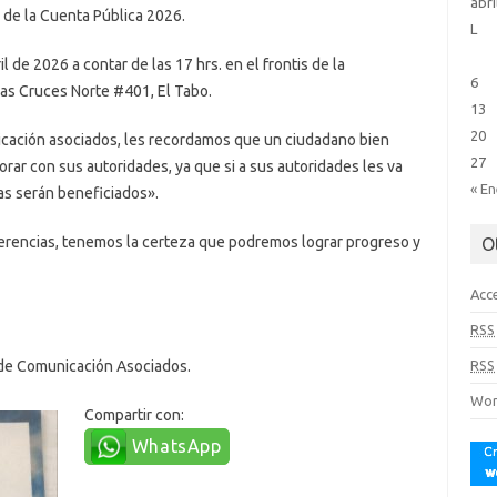
abri
 de la Cuenta Pública 2026.
L
 de 2026 a contar de las 17 hrs. en el frontis de la
6
Las Cruces Norte #401, El Tabo.
13
20
cación asociados, les recordamos que un ciudadano bien
27
rar con sus autoridades, ya que si a sus autoridades les va
« E
nas serán beneficiados».
ferencias, tenemos la certeza que podremos lograr progreso y
O
Acc
RSS
 de Comunicación Asociados.
RSS
Wor
Compartir con:
WhatsApp