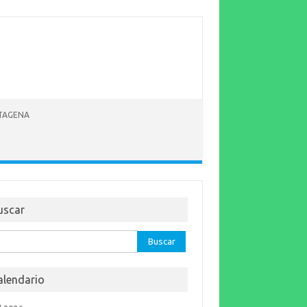
RTAGENA
uscar
car:
alendario