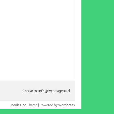
Contacto: info@tvcartagena.cl
Iconic One
Theme | Powered by
Wordpress