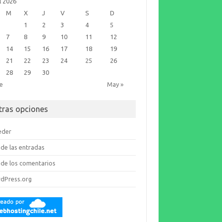
l 2026
M
X
J
V
S
D
1
2
3
4
5
7
8
9
10
11
12
14
15
16
17
18
19
21
22
23
24
25
26
28
29
30
ne
May »
tras opciones
eder
de las entradas
de los comentarios
dPress.org