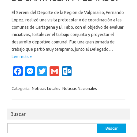
El Seremi del Deporte de la Región de Valparaíso, Fernando
López, realizó una visita protocolar y de coordinación a las
comunas de Cartagena y El Tabo, con el objetivo de evaluar
iniciativas, fortalecer el trabajo conjunto y proyectar el
desarrollo deportivo comunal. Fue una gran jornada de
trabajo que partió muy temprano, junto al Delegado…
Leer más »
Fa
M
T
G
O
c
es
w
m
ut
e
se
it
ail
lo
Categoría:
Noticias Locales
Noticias Nacionales
b
n
te
o
o
g
r
k.
Buscar
o
er
c
k
o
Buscar: