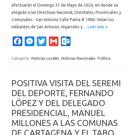
efectuarán el Domingo 31 de Mayo de 2026, en donde se
elegirán a las Directivas Nacional, Distritales, Provinciales y
Comunales. -San Antonio Calle Patria # 1986: Votan los
militantes de San Antonio, Algarrobo y…
Leer más »
Fa
M
T
G
O
c
es
w
m
ut
e
se
it
ail
lo
Categoría:
Noticias Locales
Noticias Nacionales
Política
b
n
te
o
o
g
r
k.
POSITIVA VISITA DEL SEREMI
o
er
c
DEL DEPORTE, FERNANDO
k
o
LÓPEZ Y DEL DELEGADO
m
PRESIDENCIAL, MANUEL
MILLONES A LAS COMUNAS
DE CARTAGENA Y EL TABO.