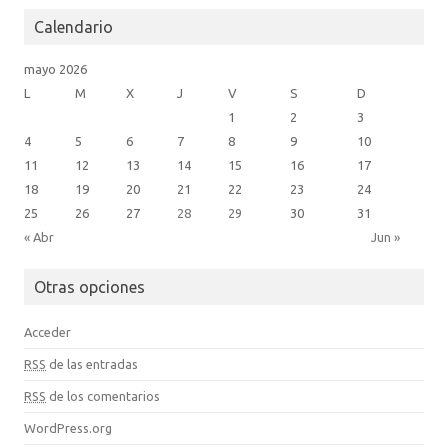
m
Calendario
mayo 2026
L
M
X
J
V
S
D
1
2
3
4
5
6
7
8
9
10
11
12
13
14
15
16
17
18
19
20
21
22
23
24
25
26
27
28
29
30
31
« Abr
Jun »
Otras opciones
Acceder
RSS
de las entradas
RSS
de los comentarios
WordPress.org