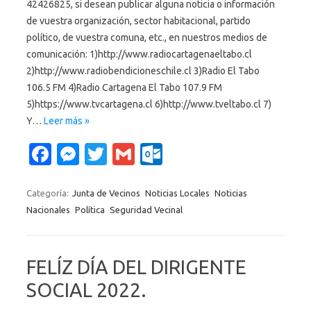
42426825, si desean publicar alguna noticia o información
de vuestra organización, sector habitacional, partido
político, de vuestra comuna, etc., en nuestros medios de
comunicación: 1)http://www.radiocartagenaeltabo.cl
2)http://www.radiobendicioneschile.cl 3)Radio El Tabo
106.5 FM 4)Radio Cartagena El Tabo 107.9 FM
5)https://www.tvcartagena.cl 6)http://www.tveltabo.cl 7)
Y…
Leer más »
Fa
M
T
G
O
c
es
w
m
ut
e
se
it
ail
lo
Categoría:
Junta de Vecinos
Noticias Locales
Noticias
Nacionales
Política
Seguridad Vecinal
b
n
te
o
o
g
r
k.
o
er
c
FELÍZ DÍA DEL DIRIGENTE
k
o
SOCIAL 2022.
m