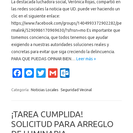
La destacada luchadora social, Verónica Rojas, compartió en
las redes sociales la noticia que UD. puede ver haciendo un
clic en el siguiente enlace:
https://www.facebook.com/groups/1404993372902282/pe
rmalink/5290986170969630/?sfnsn=mo Es importante que
tomemos conciencia, que todos tenemos que ayudar
exigiendo a nuestras autoridades soluciones reales y
concretas para evitar que siga creciendo la delincuencia.
PARA QUE PUEDAS OPINAR BIEN…
Leer más »
Fa
M
T
G
O
c
es
w
m
ut
e
se
it
ail
lo
Categoría:
Noticias Locales
Seguridad Vecinal
b
n
te
o
o
g
r
k.
¡TAREA CUMPLIDA!
o
er
c
SOLICITUD PARA ARREGLO
k
o