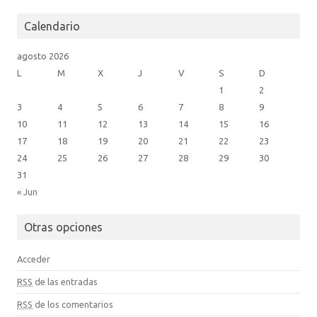
m
Calendario
agosto 2026
L
M
X
J
V
S
D
1
2
3
4
5
6
7
8
9
10
11
12
13
14
15
16
17
18
19
20
21
22
23
24
25
26
27
28
29
30
31
« Jun
Otras opciones
Acceder
RSS
de las entradas
RSS
de los comentarios