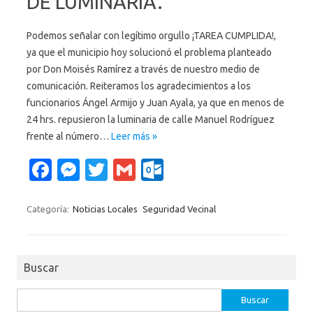
DE LUMINARIA.
m
Podemos señalar con legítimo orgullo ¡TAREA CUMPLIDA!,
ya que el municipio hoy solucionó el problema planteado
por Don Moisés Ramírez a través de nuestro medio de
comunicación. Reiteramos los agradecimientos a los
funcionarios Ángel Armijo y Juan Ayala, ya que en menos de
24 hrs. repusieron la luminaria de calle Manuel Rodríguez
frente al número…
Leer más »
Fa
M
T
G
O
c
es
w
m
ut
e
se
it
ail
lo
Categoría:
Noticias Locales
Seguridad Vecinal
b
n
te
o
o
g
r
k.
Buscar
o
er
c
k
o
Buscar: