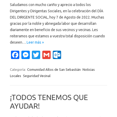
Saludamos con mucho cariño y aprecio a todos los
Dirigentes y Dirigentas Sociales, en la celebración del DÍA
DEL DIRIGENTE SOCIAL, hoy 7 de Agosto de 2022. Muchas
gracias por la noble y abnegada labor que desarrollan
diariamente en beneficio de sus vecinos y vecinas. Les
reiteramos que estamos a vuestra total disposición cuando
deseen…
Leer más »
Fa
M
T
G
O
c
es
w
m
ut
e
se
it
ail
lo
Categoría:
Comunidad Altos de San Sebastián
Noticias
Locales
Seguridad Vecinal
b
n
te
o
o
g
r
k.
o
er
c
¡TODOS TENEMOS QUE
k
o
AYUDAR!
m