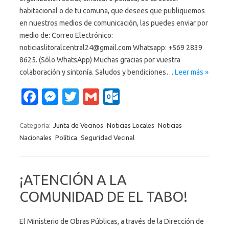
habitacional o de tu comuna, que desees que publiquemos
en nuestros medios de comunicación, las puedes enviar por
medio de: Correo Electrónico:
noticiaslitoralcentral24@gmail.com Whatsapp: +569 2839
8625. (Sólo WhatsApp) Muchas gracias por vuestra
colaboración y sintonía. Saludos y bendiciones…
Leer más »
Fa
M
T
G
O
c
es
w
m
ut
e
se
it
ail
lo
Categoría:
Junta de Vecinos
Noticias Locales
Noticias
Nacionales
Política
Seguridad Vecinal
b
n
te
o
o
g
r
k.
o
er
c
¡ATENCIÓN A LA
k
o
COMUNIDAD DE EL TABO!
m
El Ministerio de Obras Públicas, a través de la Dirección de