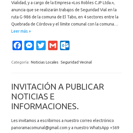
Vialidad, y a cargo de la Empresa «Los Robles CJP Ltda.»,
anuncia que se realizarán trabajos de Seguridad Vial en la
ruta G-986 de la comuna de El Tabo, en 4 sectores entre la
Quebrada de Córdova y el límite comunal con la comuna…
Leer más »
Fa
M
T
G
O
c
es
w
m
ut
e
se
it
ail
lo
Categoría:
Noticias Locales
Seguridad Vecinal
b
n
te
o
o
g
r
k.
INVITACIÓN A PUBLICAR
o
er
c
NOTICIAS E
k
o
INFORMACIONES.
m
Les invitamos a escribirnos a nuestro correo electrónico
panoramacomunal@gmail.com y a nuestro WhatsApp +569