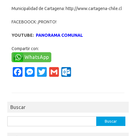
Municipalidad de Cartagena: http://www.cartagena-chile.cl
FACEBOOCK: ¡PRONTO!
YOUTUBE:
PANORAMA COMUNAL
Compartir con:
WhatsApp
Fa
M
T
G
O
c
es
w
m
ut
e
se
it
ail
lo
b
n
te
o
Buscar
o
g
r
k.
o
er
c
Buscar:
k
o