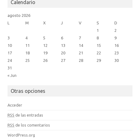
m
Calendario
agosto 2026
L
M
X
J
V
S
D
1
2
3
4
5
6
7
8
9
10
11
12
13
14
15
16
17
18
19
20
21
22
23
24
25
26
27
28
29
30
31
« Jun
Otras opciones
Acceder
RSS
de las entradas
RSS
de los comentarios
WordPress.org