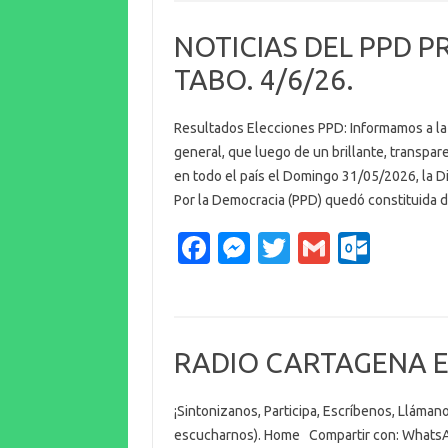
b
n
te
o
NOTICIAS DEL PPD P
o
g
r
k.
TABO. 4/6/26.
o
er
c
k
o
Resultados Elecciones PPD: Informamos a la m
m
general, que luego de un brillante, transpar
en todo el país el Domingo 31/05/2026, la Dir
Por la Democracia (PPD) quedó constituida 
Fa
M
T
G
O
c
es
w
m
ut
e
se
it
ail
lo
b
n
te
o
RADIO CARTAGENA EL
o
g
r
k.
o
er
c
¡Sintonizanos, Participa, Escríbenos, Lláma
k
o
escucharnos). Home Compartir con: Whats