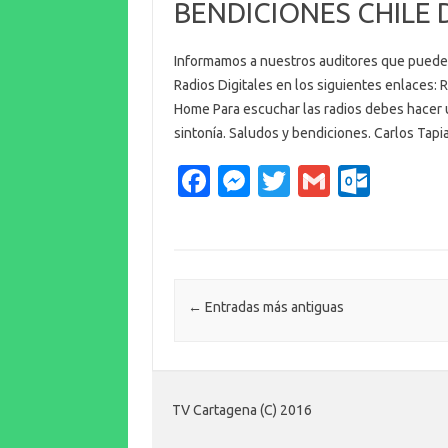
BENDICIONES CHILE 
o
er
c
k
o
Informamos a nuestros auditores que pueden
m
Radios Digitales en los siguientes enlaces: 
Home Para escuchar las radios debes hacer u
sintonía. Saludos y bendiciones. Carlos Tap
Fa
M
T
G
O
c
es
w
m
ut
e
se
it
ail
lo
b
n
te
o
o
g
r
k.
Navegación de entradas
←
Entradas más antiguas
o
er
c
k
o
m
TV Cartagena (C) 2016