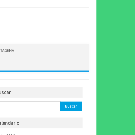
RTAGENA
uscar
car:
alendario