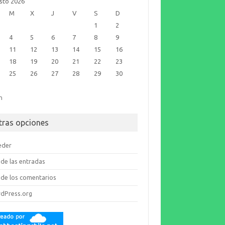
sto 2026
M
X
J
V
S
D
1
2
4
5
6
7
8
9
11
12
13
14
15
16
18
19
20
21
22
23
25
26
27
28
29
30
n
tras opciones
eder
de las entradas
de los comentarios
dPress.org