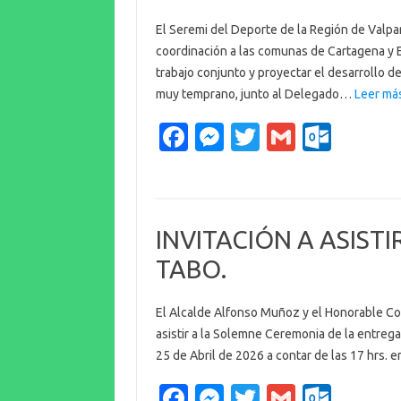
El Seremi del Deporte de la Región de Valpar
coordinación a las comunas de Cartagena y El 
trabajo conjunto y proyectar el desarrollo d
muy temprano, junto al Delegado…
Leer má
Fa
M
T
G
O
c
es
w
m
ut
e
se
it
ail
lo
b
n
te
o
INVITACIÓN A ASISTI
o
g
r
k.
TABO.
o
er
c
k
o
El Alcalde Alfonso Muñoz y el Honorable Conc
m
asistir a la Solemne Ceremonia de la entreg
25 de Abril de 2026 a contar de las 17 hrs. 
Fa
M
T
G
O