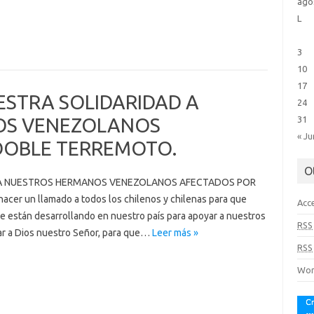
ago
L
3
10
17
STRA SOLIDARIDAD A
24
OS VENEZOLANOS
31
« Ju
DOBLE TERREMOTO.
O
 A NUESTROS HERMANOS VENEZOLANOS AFECTADOS POR
r un llamado a todos los chilenos y chilenas para que
Acc
e están desarrollando en nuestro país para apoyar a nuestros
RSS
ar a Dios nuestro Señor, para que…
Leer más »
RSS
Wor