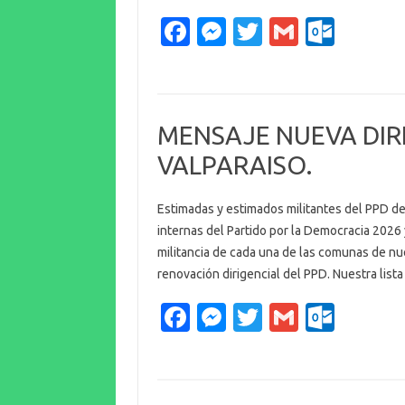
m
Fa
M
T
G
O
c
es
w
m
ut
e
se
it
ail
lo
b
n
te
o
MENSAJE NUEVA DIR
o
g
r
k.
VALPARAISO.
o
er
c
k
o
Estimadas y estimados militantes del PPD de
m
internas del Partido por la Democracia 2026
militancia de cada una de las comunas de nu
renovación dirigencial del PPD. Nuestra list
Fa
M
T
G
O
c
es
w
m
ut
e
se
it
ail
lo
b
n
te
o