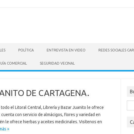
LES
POLÍTICA
ENTREVISTA EN VIDEO
REDES SOCIALES CA
UÍA COMERCIAL
SEGURIDAD VECINAL
UANITO DE CARTAGENA.
B
Bus
do el Litoral Central, Librería y Bazar Juanito le ofrece
s cuenta con servicio de almácigos, flores y variedad en
én le ofrece hierbas y aceites medicinales. Visítenos en
C
más »