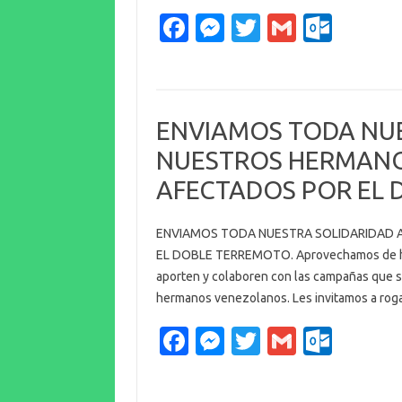
Fa
M
T
G
O
c
es
w
m
ut
e
se
it
ail
lo
b
n
te
o
ENVIAMOS TODA NUE
o
g
r
k.
NUESTROS HERMAN
o
er
c
AFECTADOS POR EL 
k
o
m
ENVIAMOS TODA NUESTRA SOLIDARIDAD
EL DOBLE TERREMOTO. Aprovechamos de hace
aporten y colaboren con las campañas que s
hermanos venezolanos. Les invitamos a rog
Fa
M
T
G
O
c
es
w
m
ut
e
se
it
ail
lo