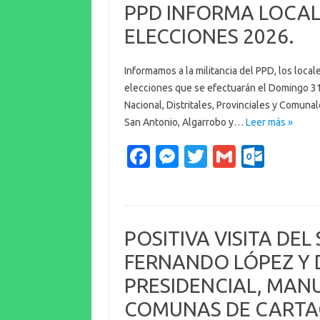
PPD INFORMA LOCAL
o
g
r
k.
ELECCIONES 2026.
o
er
c
k
o
Informamos a la militancia del PPD, los local
m
elecciones que se efectuarán el Domingo 31
Nacional, Distritales, Provinciales y Comunal
San Antonio, Algarrobo y…
Leer más »
Fa
M
T
G
O
c
es
w
m
ut
e
se
it
ail
lo
b
n
te
o
POSITIVA VISITA DEL
o
g
r
k.
FERNANDO LÓPEZ Y 
o
er
c
PRESIDENCIAL, MANU
k
o
COMUNAS DE CARTAG
m