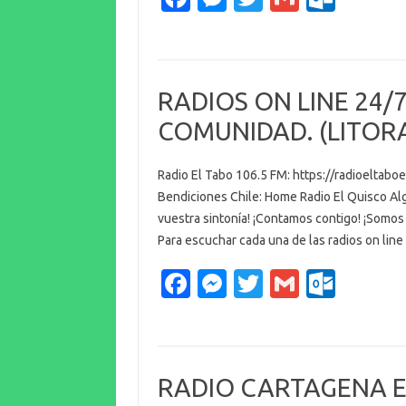
c
es
w
m
ut
e
se
it
ail
lo
b
n
te
o
RADIOS ON LINE 24/7
o
g
r
k.
COMUNIDAD. (LITOR
o
er
c
k
o
Radio El Tabo 106.5 FM: https://radioeltabo
m
Bendiciones Chile: Home Radio El Quisco Alg
vuestra sintonía! ¡Contamos contigo! ¡Somos 
Para escuchar cada una de las radios on lin
Fa
M
T
G
O
c
es
w
m
ut
e
se
it
ail
lo
b
n
te
o
RADIO CARTAGENA EL
o
g
r
k.