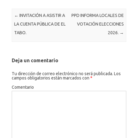
b
n
te
o
o
g
r
k.
Navegación de entradas
←
INVITACIÓN A ASISTIR A
PPD INFORMA LOCALES DE
o
er
c
LA CUENTA PÚBLICA DE EL
VOTACIÓN ELECCIONES
k
o
TABO.
2026.
→
m
Deja un comentario
Tu dirección de correo electrónico no será publicada.
Los
campos obligatorios están marcados con
*
Comentario