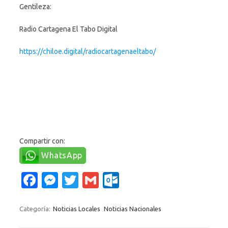
Gentileza:
Radio Cartagena El Tabo Digital
https://chiloe.digital/radiocartagenaeltabo/
Compartir con:
WhatsApp
Fa
M
T
G
O
c
es
w
m
ut
e
se
it
ail
lo
Categoría:
Noticias Locales
Noticias Nacionales