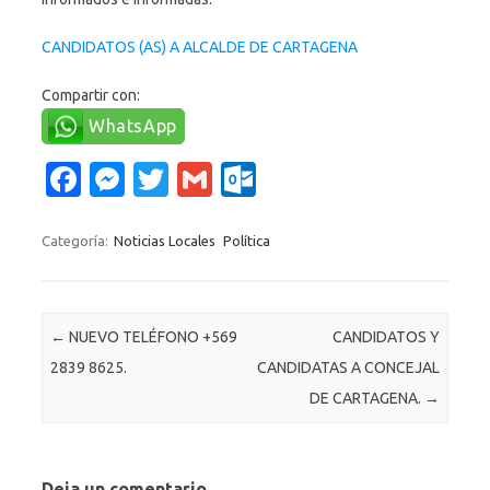
CANDIDATOS (AS) A ALCALDE DE CARTAGENA
Compartir con:
WhatsApp
Fa
M
T
G
O
c
es
w
m
ut
e
se
it
ail
lo
Categoría:
Noticias Locales
Política
b
n
te
o
o
g
r
k.
Navegación de entradas
←
NUEVO TELÉFONO +569
CANDIDATOS Y
o
er
c
2839 8625.
CANDIDATAS A CONCEJAL
k
o
DE CARTAGENA.
→
m
Deja un comentario