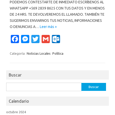
PODEMOS CONTESTARTE DE INMEDIATO ESCRÍBENOS AL
WHATSAPP +569 2839 8625 CON TUS DATOS Y EN MENOS
DE 24 HRS. TE DEVOLVEREMOS EL LLAMADO. TAMBIÉN TE
SUGERIMOS ENVIARNOS TUS NOTICIAS, INFORMACIONES
O DENUNCIAS A…
Leer más »
Fa
M
T
G
O
c
es
w
m
ut
e
se
it
ail
lo
Categoría:
Noticias Locales
Política
b
n
te
o
o
g
r
k.
Buscar
o
er
c
k
o
Buscar:
m
Calendario
octubre 2024