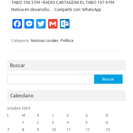
TABO 106.5 FM –RADIO CARTAGENA EL TABO 107.9 FM
Noticia en desarrollo… Compartir con: WhatsApp
Fa
M
T
G
O
c
es
w
m
ut
e
se
it
ail
lo
Categoría:
Noticias Locales
Política
b
n
te
o
o
g
r
k.
Buscar
o
er
c
k
o
Buscar:
m
Calendario
octubre 2024
L
M
X
J
V
S
D
1
2
3
4
5
6
7
8
9
10
11
12
13