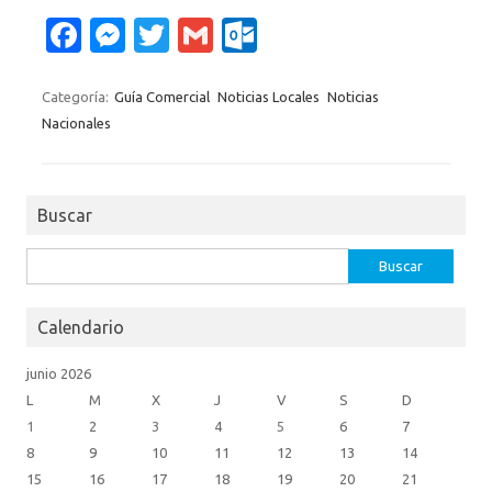
Fa
M
T
G
O
c
es
w
m
ut
e
se
it
ail
lo
Categoría:
Guía Comercial
Noticias Locales
Noticias
Nacionales
b
n
te
o
o
g
r
k.
o
er
c
Buscar
k
o
Buscar:
m
Calendario
junio 2026
L
M
X
J
V
S
D
1
2
3
4
5
6
7
8
9
10
11
12
13
14
15
16
17
18
19
20
21