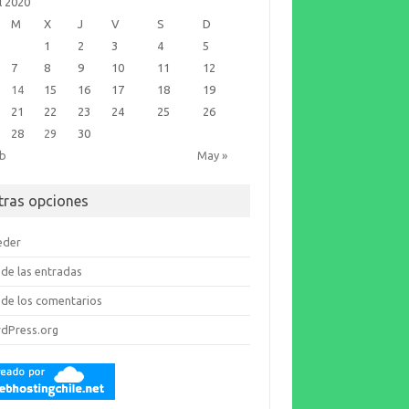
l 2020
M
X
J
V
S
D
1
2
3
4
5
7
8
9
10
11
12
14
15
16
17
18
19
21
22
23
24
25
26
28
29
30
eb
May »
tras opciones
eder
de las entradas
de los comentarios
dPress.org