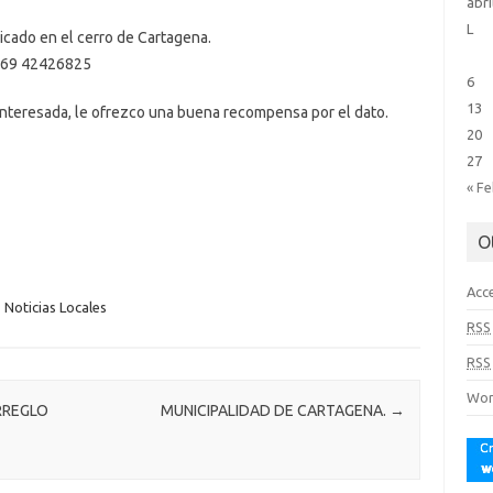
abri
L
bicado en el cerro de Cartagena.
+569 42426825
6
13
interesada, le ofrezco una buena recompensa por el dato.
20
27
« F
O
Acc
Noticias Locales
RSS
RSS
Wor
RREGLO
MUNICIPALIDAD DE CARTAGENA.
→