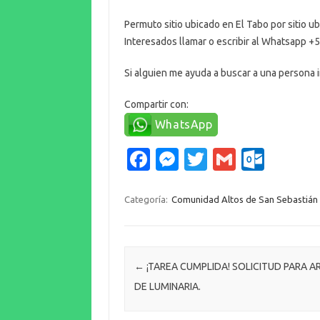
Permuto sitio ubicado en El Tabo por sitio u
Interesados llamar o escribir al Whatsapp 
Si alguien me ayuda a buscar a una persona 
Compartir con:
WhatsApp
Fa
M
T
G
O
c
es
w
m
ut
e
se
it
ail
lo
Categoría:
Comunidad Altos de San Sebastián
b
n
te
o
o
g
r
k.
o
er
c
Navegación de entradas
←
¡TAREA CUMPLIDA! SOLICITUD PARA A
DE LUMINARIA.
k
o
m