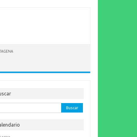
RTAGENA
uscar
car:
alendario