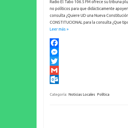
Radio El Tabo 106.5 FM ofrece su tribuna plu
no políticos para que didácticamente apoy
consulta ¿Quiere UD una Nueva Constitu
CONSTITUCIONAL para la consulta ¿Que tipo
Leer más »
F
a
M
c
e
T
e
s
w
G
b
s
i
m
O
Categoría:
Noticias Locales
Política
o
e
t
a
u
o
n
t
i
t
k
g
e
l
l
e
r
o