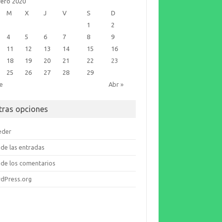
rero 2020
M
X
J
V
S
D
1
2
4
5
6
7
8
9
11
12
13
14
15
16
18
19
20
21
22
23
25
26
27
28
29
ne
Abr »
tras opciones
eder
de las entradas
de los comentarios
dPress.org