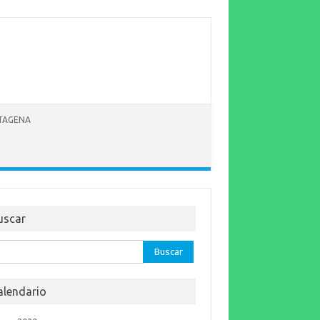
RTAGENA
uscar
car:
alendario