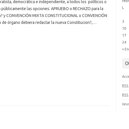
feb
ralista, democrática e independiente, a todos los políticos o
L
en públicamente las opciones: APRUEBO o RECHAZO para la
ción? y CONVENCIÓN MIXTA CONSTITUCIONAL o CONVENCIÓN
3
 de órgano debiera redactar la nueva Constitucion?,…
10
17
24
« E
O
Acc
RSS
RSS
Wor