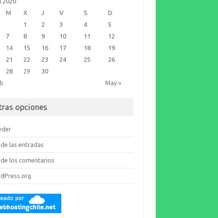
l 2020
M
X
J
V
S
D
1
2
3
4
5
7
8
9
10
11
12
14
15
16
17
18
19
21
22
23
24
25
26
28
29
30
eb
May »
tras opciones
eder
de las entradas
de los comentarios
dPress.org