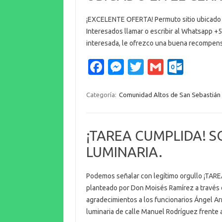
¡EXCELENTE OFERTA! Permuto sitio ubicado en
Interesados llamar o escribir al Whatsapp 
interesada, le ofrezco una buena recompens
Fa
M
T
G
O
c
es
w
m
ut
e
se
it
ail
lo
Categoría:
Comunidad Altos de San Sebastián
b
n
te
o
o
g
r
k.
¡TAREA CUMPLIDA! S
o
er
c
LUMINARIA.
k
o
m
Podemos señalar con legítimo orgullo ¡TARE
planteado por Don Moisés Ramírez a través 
agradecimientos a los funcionarios Ángel Ar
luminaria de calle Manuel Rodríguez frent