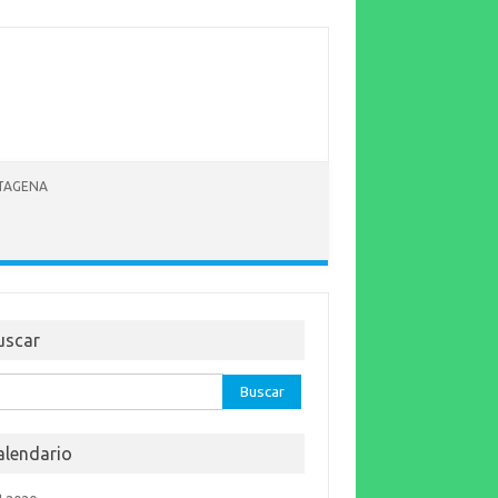
RTAGENA
uscar
car:
alendario