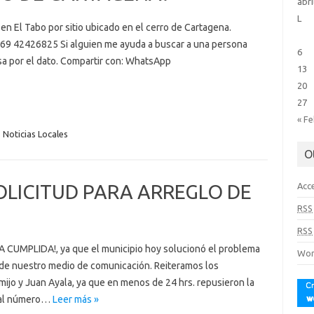
abri
L
 El Tabo por sitio ubicado en el cerro de Cartagena.
+569 42426825 Si alguien me ayuda a buscar a una persona
6
a por el dato. Compartir con: WhatsApp
13
20
27
« F
Noticias Locales
O
OLICITUD PARA ARREGLO DE
Acc
RSS
RSS
A CUMPLIDA!, ya que el municipio hoy solucionó el problema
Wor
de nuestro medio de comunicación. Reiteramos los
mijo y Juan Ayala, ya que en menos de 24 hrs. repusieron la
e al número…
Leer más »