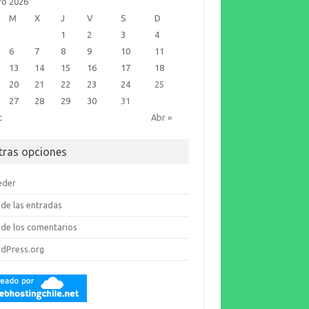
ro 2026
M
X
J
V
S
D
1
2
3
4
6
7
8
9
10
11
13
14
15
16
17
18
20
21
22
23
24
25
27
28
29
30
31
c
Abr »
tras opciones
eder
de las entradas
de los comentarios
dPress.org