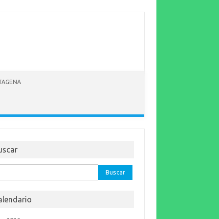
RTAGENA
uscar
car:
alendario