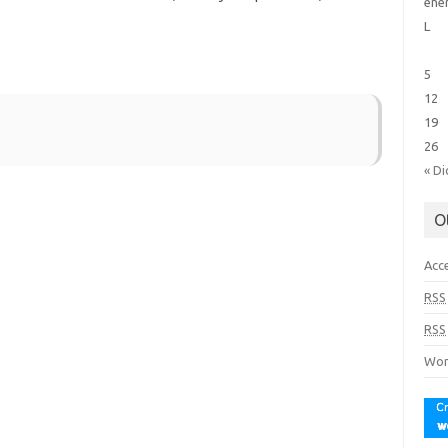
ene
L
5
12
19
26
« Di
O
Acc
RSS
RSS
Wor