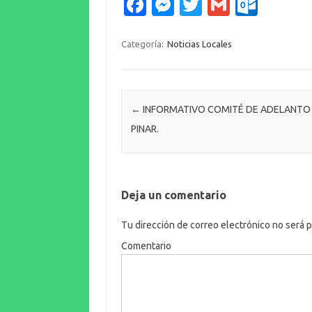
Fa
M
T
G
O
c
es
w
m
ut
e
se
it
ail
lo
Categoría:
Noticias Locales
b
n
te
o
o
g
r
k.
o
er
c
Navegación de entradas
←
INFORMATIVO COMITÉ DE ADELANTO 
PINAR.
k
o
m
Deja un comentario
Tu dirección de correo electrónico no será p
Comentario