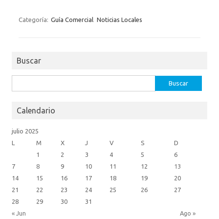
c
es
w
m
ut
e
se
it
ail
lo
Categoría:
Guía Comercial
Noticias Locales
b
n
te
o
o
g
r
k.
Buscar
o
er
c
k
o
Buscar:
m
Calendario
julio 2025
L
M
X
J
V
S
D
1
2
3
4
5
6
7
8
9
10
11
12
13
14
15
16
17
18
19
20
21
22
23
24
25
26
27
28
29
30
31
« Jun
Ago »