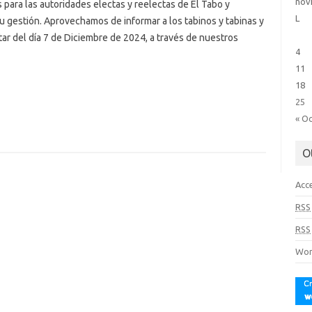
nov
 para las autoridades electas y reelectas de El Tabo y
L
u gestión. Aprovechamos de informar a los tabinos y tabinas y
tar del día 7 de Diciembre de 2024, a través de nuestros
4
11
18
25
« O
O
Acc
RSS
RSS
Wor