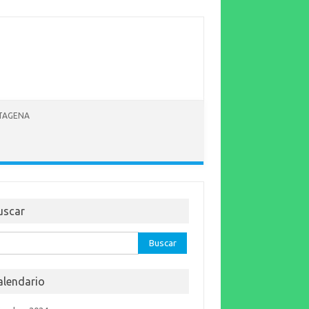
RTAGENA
uscar
car:
alendario