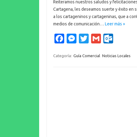
Reiteramos nuestros saludos y felicitaciones
Cartagena, les deseamos suerte y éxito en s
a los cartageninos y cartageninas, que a con
medios de comunicación…
Leer más »
Fa
M
T
G
O
c
es
w
m
ut
e
se
it
ail
lo
Categoría:
Guía Comercial
Noticias Locales
b
n
te
o
o
g
r
k.
o
er
c
k
o
m