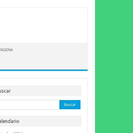
RTAGENA
uscar
car:
alendario