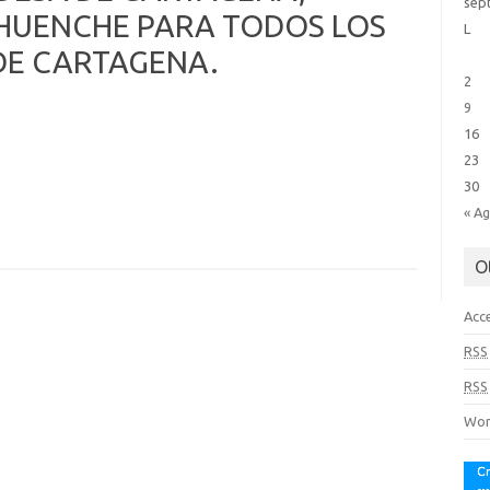
sep
EHUENCHE PARA TODOS LOS
L
 DE CARTAGENA.
2
9
16
23
30
« A
O
Acc
RSS
RSS
Wor