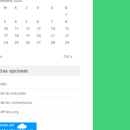
tiembre 2024
M
X
J
V
S
D
1
3
4
5
6
7
8
10
11
12
13
14
15
17
18
19
20
21
22
24
25
26
27
28
29
go
Oct »
tras opciones
eder
de las entradas
de los comentarios
dPress.org