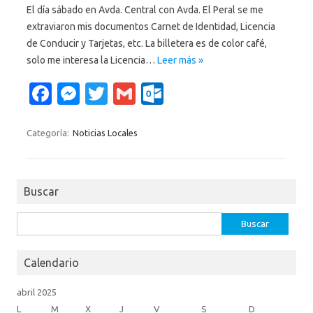
El día sábado en Avda. Central con Avda. El Peral se me
extraviaron mis documentos Carnet de Identidad, Licencia
de Conducir y Tarjetas, etc. La billetera es de color café,
solo me interesa la Licencia…
Leer más »
Fa
M
T
G
O
c
es
w
m
ut
e
se
it
ail
lo
Categoría:
Noticias Locales
b
n
te
o
o
g
r
k.
Buscar
o
er
c
k
o
Buscar:
m
Calendario
abril 2025
L
M
X
J
V
S
D