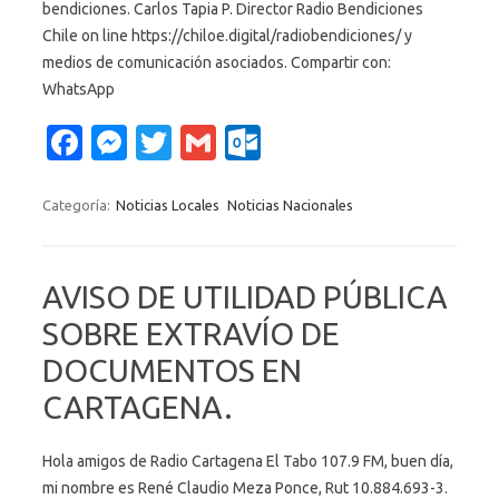
bendiciones. Carlos Tapia P. Director Radio Bendiciones
Chile on line https://chiloe.digital/radiobendiciones/ y
medios de comunicación asociados. Compartir con:
WhatsApp
Fa
M
T
G
O
c
es
w
m
ut
e
se
it
ail
lo
Categoría:
Noticias Locales
Noticias Nacionales
b
n
te
o
o
g
r
k.
AVISO DE UTILIDAD PÚBLICA
o
er
c
SOBRE EXTRAVÍO DE
k
o
DOCUMENTOS EN
m
CARTAGENA.
Hola amigos de Radio Cartagena El Tabo 107.9 FM, buen día,
mi nombre es René Claudio Meza Ponce, Rut 10.884.693-3.