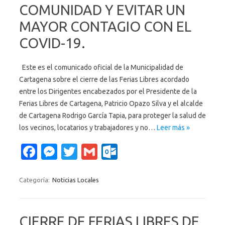
COMUNIDAD Y EVITAR UN
MAYOR CONTAGIO CON EL
COVID-19.
Este es el comunicado oficial de la Municipalidad de
Cartagena sobre el cierre de las Ferias Libres acordado
entre los Dirigentes encabezados por el Presidente de la
Ferias Libres de Cartagena, Patricio Opazo Silva y el alcalde
de Cartagena Rodrigo García Tapia, para proteger la salud de
los vecinos, locatarios y trabajadores y no…
Leer más »
Fa
M
T
G
O
c
es
w
m
ut
e
se
it
ail
lo
Categoría:
Noticias Locales
b
n
te
o
o
g
r
k.
CIERRE DE FERIAS LIBRES DE