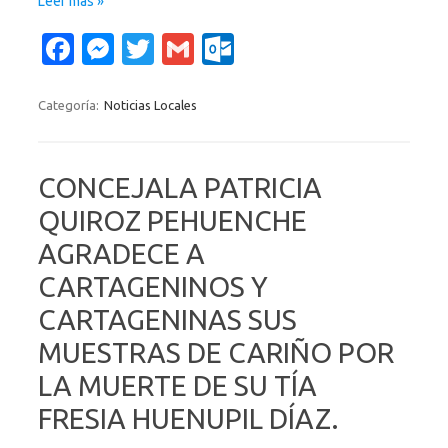
Leer más »
Fa
M
T
G
O
c
es
w
m
ut
e
se
it
ail
lo
Categoría:
Noticias Locales
b
n
te
o
o
g
r
k.
CONCEJALA PATRICIA
o
er
c
QUIROZ PEHUENCHE
k
o
AGRADECE A
m
CARTAGENINOS Y
CARTAGENINAS SUS
MUESTRAS DE CARIÑO POR
LA MUERTE DE SU TÍA
FRESIA HUENUPIL DÍAZ.