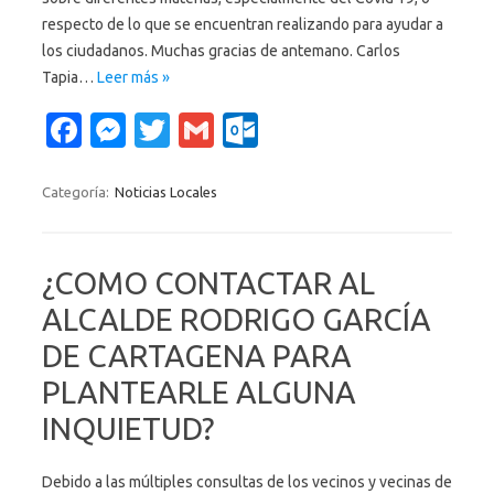
respecto de lo que se encuentran realizando para ayudar a
los ciudadanos. Muchas gracias de antemano. Carlos
Tapia…
Leer más »
Fa
M
T
G
O
c
es
w
m
ut
e
se
it
ail
lo
Categoría:
Noticias Locales
b
n
te
o
o
g
r
k.
¿COMO CONTACTAR AL
o
er
c
ALCALDE RODRIGO GARCÍA
k
o
DE CARTAGENA PARA
m
PLANTEARLE ALGUNA
INQUIETUD?
Debido a las múltiples consultas de los vecinos y vecinas de