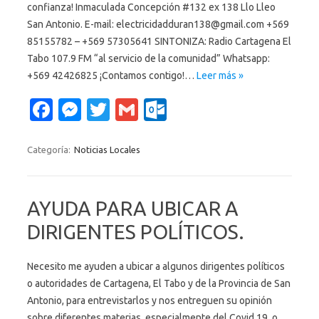
confianza! Inmaculada Concepción #132 ex 138 Llo Lleo
San Antonio. E-mail: electricidadduran138@gmail.com +569
85155782 – +569 57305641 SINTONIZA: Radio Cartagena El
Tabo 107.9 FM “al servicio de la comunidad” Whatsapp:
+569 42426825 ¡Contamos contigo!…
Leer más »
Fa
M
T
G
O
c
es
w
m
ut
e
se
it
ail
lo
Categoría:
Noticias Locales
b
n
te
o
o
g
r
k.
AYUDA PARA UBICAR A
o
er
c
DIRIGENTES POLÍTICOS.
k
o
m
Necesito me ayuden a ubicar a algunos dirigentes políticos
o autoridades de Cartagena, El Tabo y de la Provincia de San
Antonio, para entrevistarlos y nos entreguen su opinión
sobre diferentes materias, especialmente del Covid 19, o