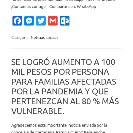
¡Contamos contigo! Compartir con: WhatsApp
Fa
M
T
G
O
c
es
w
m
ut
e
se
it
ail
lo
Categoría:
Noticias Locales
b
n
te
o
o
g
r
k.
SE LOGRÓ AUMENTO A 100
o
er
c
MIL PESOS POR PERSONA
k
o
PARA FAMILIAS AFECTADAS
m
POR LA PANDEMIA Y QUE
PERTENEZCAN AL 80 % MÁS
VULNERABLE.
Agradecemos ésta importante noticia enviada por la
concejala de Cartagena, Patricia Quiroz Pehuenche.