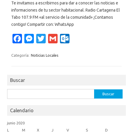
Te invitamos a escribirnos para dar a conocer las noticias e
informaciones de tu sector habitacional. Radio Cartagena El
Tabo 107.9 FM «al servicio de la comunidad» ¡Contamos
contigo! Compartir con: WhatsApp
Fa
M
T
G
O
c
es
w
m
ut
e
se
it
ail
lo
Categoría:
Noticias Locales
b
n
te
o
o
g
r
k.
Buscar
o
er
c
k
o
Buscar:
m
Calendario
junio 2020
L
M
X
J
V
S
D