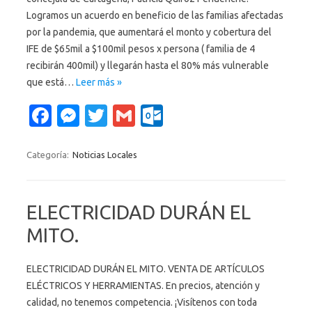
Logramos un acuerdo en beneficio de las familias afectadas
por la pandemia, que aumentará el monto y cobertura del
IFE de $65mil a $100mil pesos x persona ( familia de 4
recibirán 400mil) y llegarán hasta el 80% más vulnerable
que está…
Leer más »
Fa
M
T
G
O
c
es
w
m
ut
e
se
it
ail
lo
Categoría:
Noticias Locales
b
n
te
o
o
g
r
k.
ELECTRICIDAD DURÁN EL
o
er
c
MITO.
k
o
m
ELECTRICIDAD DURÁN EL MITO. VENTA DE ARTÍCULOS
ELÉCTRICOS Y HERRAMIENTAS. En precios, atención y
calidad, no tenemos competencia. ¡Visítenos con toda