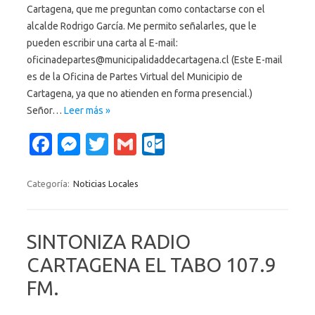
Cartagena, que me preguntan como contactarse con el
alcalde Rodrigo García. Me permito señalarles, que le
pueden escribir una carta al E-mail:
oficinadepartes@municipalidaddecartagena.cl (Este E-mail
es de la Oficina de Partes Virtual del Municipio de
Cartagena, ya que no atienden en forma presencial.)
Señor…
Leer más »
Fa
M
T
G
O
c
es
w
m
ut
e
se
it
ail
lo
Categoría:
Noticias Locales
b
n
te
o
o
g
r
k.
SINTONIZA RADIO
o
er
c
CARTAGENA EL TABO 107.9
k
o
FM.
m