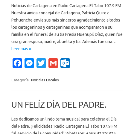
Noticias de Cartagena en Radio Cartagena El Tabo 107.9 FM
Nuestra amiga concejal de Cartagena, Patricia Quiroz
Pehuenche envía sus más sinceros agradecimiento a todos
los cartageninos y cartageninas que acompañaron a su
familia en el funeral de su tía Fresia Huenupil Díaz, quien fue
una gran esposa, madre, abuelita y tía. Además fue una…
Leer más »
Fa
M
T
G
O
c
es
w
m
ut
e
se
it
ail
lo
Categoría:
Noticias Locales
b
n
te
o
o
g
r
k.
UN FELÍZ DÍA DEL PADRE.
o
er
c
k
o
Les dedicamos un lindo tema musical para celebrar el Día
del Padre. ¡Felicidades! Radio Cartagena El Tabo 107.9 FM
m
“al servicio de la comunidad” Whatsapp: +569 42426825